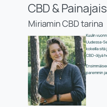
CBD & Painajais
Miriamin CBD tarina
Kuulin vuonn
Uudessa-See
kokeilla sit
CBD-öljyä he
Ensimmäisen 
paremmin ja 