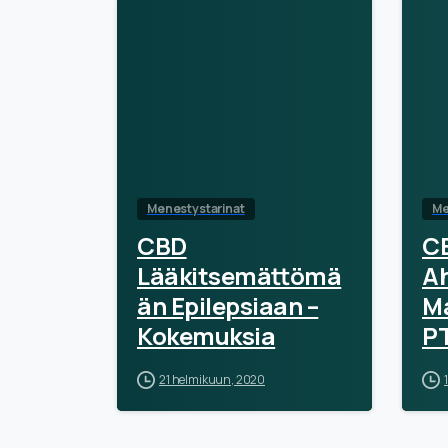
Menestystarinat
Me
CBD
C
Lääkitsemättömä
Ah
än Epilepsiaan –
M
Kokemuksia
P
Ta
21 helmikuun, 2020