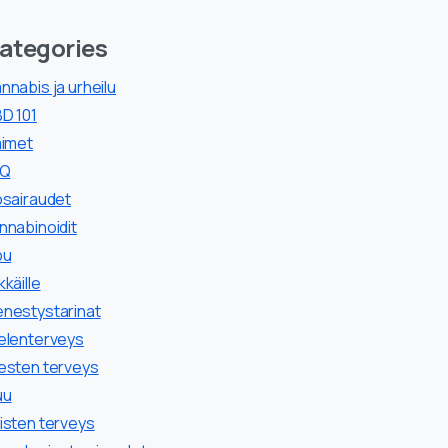
ategories
nnabis ja urheilu
D 101
äimet
AQ
osairaudet
nnabinoidit
pu
kkäille
nestystarinat
elenterveys
esten terveys
uu
isten terveys