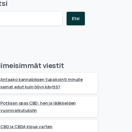
tsi
Etsi
iimeisimmät viestit
Antaako kannabiksen tupakointi minulle
samat edut kuin öljyn käyttö?
Potilaan opas CBD: hen ja lääkkeiden
vuorovaikutuksiin
CBD ja CBDA kipua varten