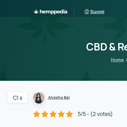
Suomi
CBD
&
R
Home
Alyssha Bal
0
5/5 - (2 votes)