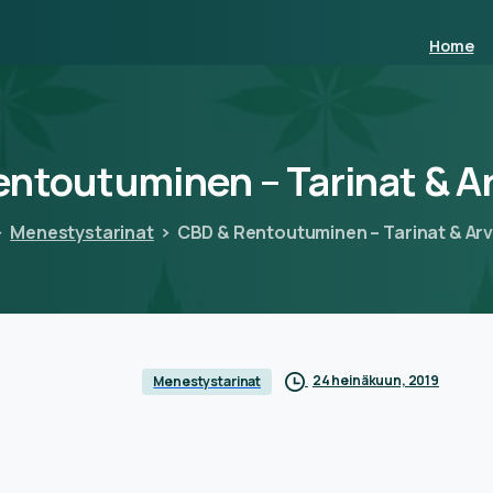
Home
entoutuminen
–
Tarinat
&
A
Menestystarinat
CBD & Rentoutuminen – Tarinat & Arv
24 heinäkuun, 2019
Menestystarinat