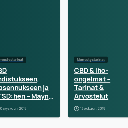
nestystarinat
Menestystarinat
BD
CBD & Iho-
distukseen,
ongelmat –
asennukseen ja
Tarinat &
TSD:hen – Mayn
Arvostelut
rina
10 syyskuun, 2019
13 elokuun, 2019