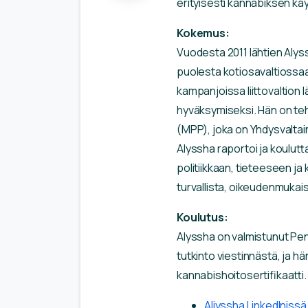
erityisesti kannabiksen k
Kokemus:
Vuodesta 2011 lähtien Alys
puolesta kotiosavaltiossa
kampanjoissa liittovaltio
hyväksymiseksi. Hän on te
(MPP), joka on Yhdysvaltai
Alyssha raportoi ja koulutta
politiikkaan, tieteeseen ja
turvallista, oikeudenmukaist
Koulutus:
Alyssha on valmistunut Pen
tutkinto viestinnästä, ja 
kannabishoitosertifikaatti.
Aliyssha LinkedInissä