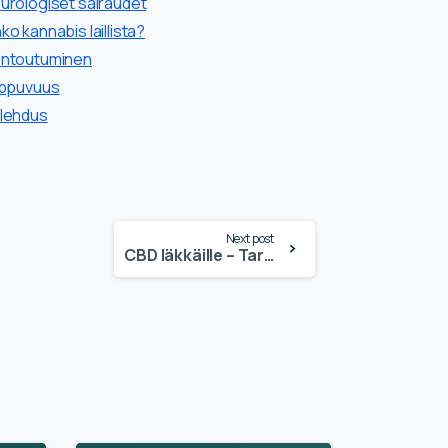
urologiset sairaudet
ko kannabis laillista?
ntoutuminen
ippuvuus
lehdus
Next post
CBD Iäkkäille – Tarinat & Arvostelut