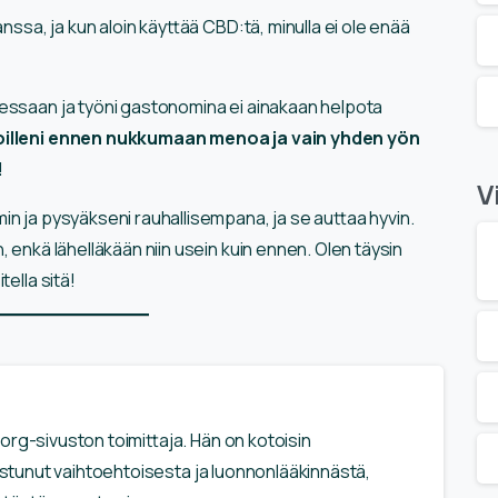
nssa, ja kun aloin käyttää CBD:tä, minulla ei ole enää
tressaan ja työni gastonomina ei ainakaan helpota
voilleni ennen nukkumaan menoa ja vain yhden yön
!
V
in ja pysyäkseni rauhallisempana, ja se auttaa hyvin.
 enkä lähelläkään niin usein kuin ennen. Olen täysin
ella sitä!
rg-sivuston toimittaja. Hän on kotoisin
nostunut vaihtoehtoisesta ja luonnonlääkinnästä,