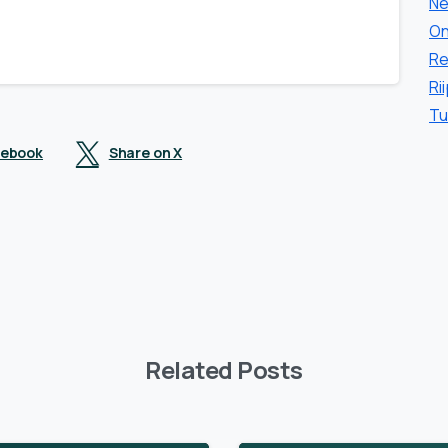
Ne
On
Re
Ri
Tu
cebook
Share on X
Related Posts