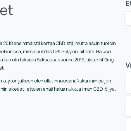
E
et
a 2018 ensimmäistä kertaa CBD:stä, mutta asuin tuolloin
lannissa, missä puhdas CBD-öljy on laitonta. Halusin
ä ja kun olin takaisin Saksassa vuonna 2019, tilasin 500mg
V
ti.
käytön jälkeen olen ollut innoissani. Nukun niin paljon
niin sikeästi, että en enää halua nukkua ilman CBD-öljyä.