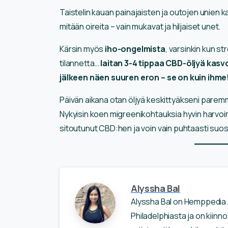
Taistelin kauan painajaisten ja outojen unien ka
mitään oireita – vain mukavat ja hiljaiset unet.
Kärsin myös
iho-ongelmista
, varsinkin kun s
tilannetta…
laitan 3-4 tippaa CBD-öljyä kas
jälkeen näen suuren eron – se on kuin ihme
Päivän aikana otan öljyä keskittyäkseni paremm
Nykyisin koen migreenikohtauksia hyvin harvoin,
sitoutunut CBD:hen ja voin vain puhtaasti suosit
Alyssha Bal
Alyssha Bal on Hemppedia.o
Philadelphiasta ja on kiin