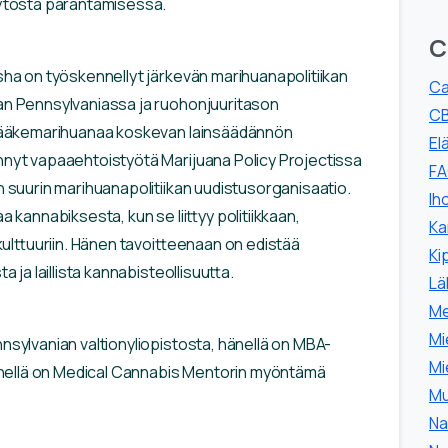
äytöstä parantamisessa.
C
sha on työskennellyt järkevän marihuanapolitiikan
Ca
an Pennsylvaniassa ja ruohonjuuritason
CB
n lääkemarihuanaa koskevan lainsäädännön
El
hnyt vapaaehtoistyötä Marijuana Policy Projectissa
F
n suurin marihuanapolitiikan uudistusorganisaatio.
Ih
a kannabiksesta, kun se liittyy politiikkaan,
Ka
 kulttuuriin. Hänen tavoitteenaan on edistää
Ki
a ja laillista kannabisteollisuutta.
Lä
Me
Mi
nsylvanian valtionyliopistosta, hänellä on MBA-
Mi
hänellä on Medical Cannabis Mentorin myöntämä
M
Na