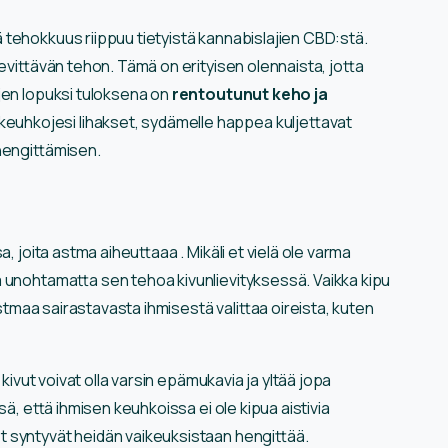
 tehokkuus riippuu tietyistä kannabislajien CBD:stä.
evittävän tehon. Tämä on erityisen olennaista, jotta
jen lopuksi tuloksena on
rentoutunut keho ja
 keuhkojesi lihakset, sydämelle happea kuljettavat
hengittämisen.
, joita astma aiheuttaaa . Mikäli et vielä ole varma
 unohtamatta sen tehoa kivunlievityksessä. Vaikka kipu
astmaa sairastavasta ihmisestä valittaa oireista, kuten
 kivut voivat olla varsin epämukavia ja yltää jopa
sä, että ihmisen keuhkoissa ei ole kipua aistivia
 syntyvät heidän vaikeuksistaan hengittää.