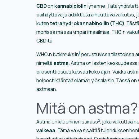
CBD
on
kannabidiolin
lyhenne. Tätä yhdistet
päihdyttävä ja addiktiota aiheuttava vaikutus, 
kuten
tetrahydrokannabinoliin (THC)
. Tästä
monissa maissa ympäri maailmaa. THC:n vaikutu
CBD:tä
1
WHO:n tutkimuksiin
perustuvissa tilastoissa a
nimeltä
astma
. Astma on lasten keskuudessa yle
prosenttiosuus kasvaa koko ajan. Vaikka astmaa
helposti kääntää elämän ylösalaisin. Tässä on s
astmaan.
Mitä on astma?
2
Astma on krooninen sairaus
, joka vaikuttaa 
vaikeaa
. Tämä vaiva sisältää tulehduksen hen
hengitystiet väliaikaisesti. Supistuminen tapa