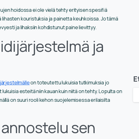
en hoidossa ei ole vielä tehty erityisen spesifiä
ää lihasten kouristuksia ja painetta keuhkoissa. Jo tämä
yesti ja lihaksiin kohdistunut paine lievittyy.
dijärjestelmä ja
E
ärjestelmälle
on toteutettu lukuisia tutkimuksia jo
uisia esteitä niin kauan kuin niitä on tehty. Lopulta on
ällä on suuri rooli kehon suojelemisessa erilaisilta
 annostelu sen