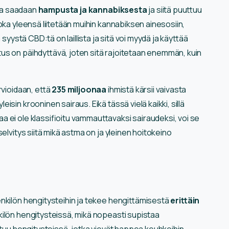
ta saadaan
hampusta ja kannabiksesta
ja siitä puuttuu
joka yleensä liitetään muihin kannabiksen ainesosiin,
 syystä CBD:tä on laillista ja sitä voi myydä ja käyttää
s on päihdyttävä, joten sitä rajoitetaan enemmän, kuin
rvioidaan, että
235 miljoonaa
ihmistä kärsii vaivasta
isin krooninen sairaus. Eikä tässä vielä kaikki, sillä
 ei ole klassifioitu vammauttavaksi sairaudeksi, voi se
elvitys siitä mikä astma on ja yleinen hoitokeino
henkilön hengitysteihin ja tekee hengittämisestä
erittäin
kilön hengitysteissä, mikä nopeasti supistaa
htuu hengitysteissä, jotka vievät happea keuhkoihin,