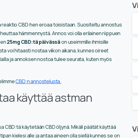
V
ma reaktio CBD:hen eroaa toisistaan. Suositeltu annostus
i aiheuttaa hämmennystä. Annos voi olla erilainen riippuen
taen
25mg CBD:tä päivässä
on useimmille ihmisille
ta voi hitaasti nostaa viikon aikana, kunnes oireet
tilailla ja annoksen nostoa tulee seurata, kuten myös
kkelimme
CBD:n annostelusta.
taa käyttää astman
 CBD:tä käytetään CBD öljynä. Mikäli päätät käyttää
V
ipan kielesi alle ja antaa aineen olla siellä kunnes se on