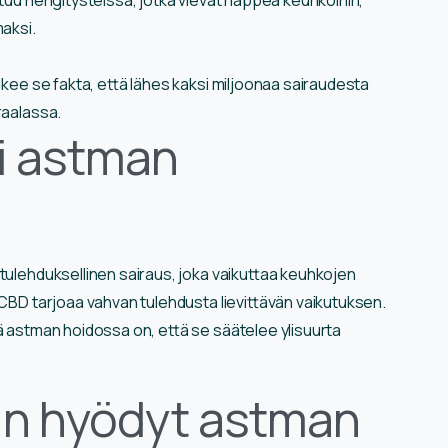
aksi.
tukee se fakta, että lähes kaksi miljoonaa sairaudesta
raalassa.
ii astman
 tulehduksellinen sairaus, joka vaikuttaa keuhkojen
 CBD tarjoaa vahvan tulehdusta lievittävän vaikutuksen.
ää astman hoidossa on, että se säätelee ylisuurta
:n hyödyt astman