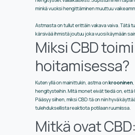
minkä vuoksi hengittäminen muuttuu vaikeamm
Astmasta on tullut erittäin vakava vaiva. Tätä 
kärsivää ihmistä joutuu joka vuosi käymään sai
Miksi CBD toim
hoitamisessa?
Kuten yllä on mainittukin, astma on
krooninen
,
hengitysteihin. Mitä monet eivät tiedä on, että
Pääsyy siihen, miksi CBD:tä on niin hyvä käytt
tulehduksellista reaktiota potilaan ruumiissa.
Mitkä ovat CBD