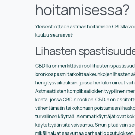
hoitamisessa?
Yleisesti ottaen astman hoitaminen CBD:llä voi 
kuuluu seuraavat:
Lihasten spastisuude
CBD:llä on merkittävä rooli lihasten spastisuu
bronkospasmi tarkoittaa keuhkojen lihasten äki
hengitysvaikeuksiin, joissa henkilön oireet vaiht
Astmaattisten komplikaatioiden tyypillinen merk
kohta, jossa CBD:n rooli on. CBD:n on osoitettu
vähentämään tai kokonaan poistamaan lihaskour
turvallinen käyttää. Aiemmat käyttäjät ovat ko
käytettyään sitä vaivaansa. Sinun pitää vain seu
mikäli haluat saavuttaa parhaat lopputulokset.