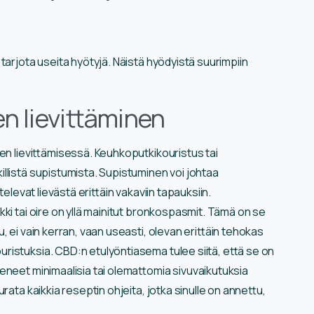
tarjota useita hyötyjä. Näistä hyödyistä suurimpiin
n lievittäminen
den lievittämisessä. Keuhkoputkikouristus tai
llistä supistumista. Supistuminen voi johtaa
elevat lievästä erittäin vakaviin tapauksiin.
ki tai oire on yllä mainitut bronkospasmit. Tämä on se
, ei vain kerran, vaan useasti, olevan erittäin tehokas
istuksia. CBD:n etulyöntiasema tulee siitä, että se on
keneet minimaalisia tai olemattomia sivuvaikutuksia
rata kaikkia reseptin ohjeita, jotka sinulle on annettu,