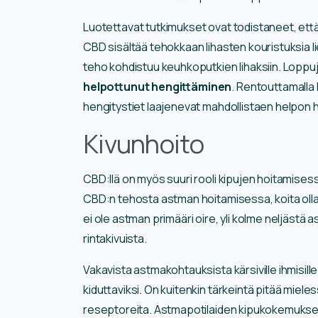
Luotettavat tutkimukset ovat todistaneet, että
CBD sisältää tehokkaan lihasten kouristuksia li
teho kohdistuu keuhkoputkien lihaksiin. Loppu
helpottunut hengittäminen
. Rentouttamalla
hengitystiet laajenevat mahdollistaen helpon 
Kivunhoito
CBD:llä on myös suuri rooli kipujen hoitamisessa
CBD:n tehosta astman hoitamisessa, koita olla
ei ole astman primääri oire, yli kolme neljästä 
rintakivuista.
Vakavista astmakohtauksista kärsiville ihmisille
kiduttaviksi. On kuitenkin tärkeintä pitää mieles
reseptoreita. Astmapotilaiden kipukokemukset