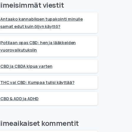
iimeisimmät viestit
Antaako kannabiksen tupakointi minulle
samat edut kuin öljyn käyttö?
Potilaan opas CBD: hen ja lääkkeiden
vuorovaikutuksiin
CBD ja CBDA kipua varten
THC vai CBD: Kumpaa tulisi käyttää?
CBD & ADD ja ADHD
iimeaikaiset kommentit