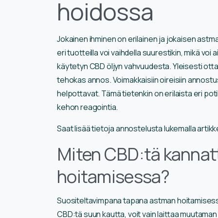
hoidossa
Jokainen ihminen on erilainen ja jokaisen ast
eri tuotteilla voi vaihdella suurestikin, mikä vo
käytetyn CBD öljyn vahvuudesta. Yleisesti ot
tehokas annos. Voimakkaisiin oireisiin annostus
helpottavat. Tämä tietenkin on erilaista eri po
kehon reagointia.
Saat lisää tietoja annostelusta lukemalla arti
Miten CBD:tä kannat
hoitamisessa?
Suositeltavimpana tapana astman hoitamisessa
CBD:tä suun kautta, voit vain laittaa muutaman t