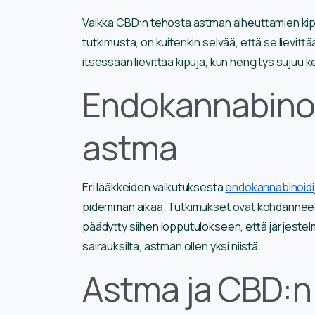
Vaikka CBD:n tehosta astman aiheuttamien kipuj
tutkimusta, on kuitenkin selvää, että se lievitt
itsessään lievittää kipuja, kun hengitys sujuu kev
Endokannabinoi
astma
Eri lääkkeiden vaikutuksesta
endokannabinoidij
pidemmän aikaa. Tutkimukset ovat kohdanneet luk
päädytty siihen lopputulokseen, että järjestelm
sairauksilta, astman ollen yksi niistä.
Astma ja CBD:n