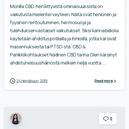
Monilla CBD:hen liittyvistä ominaisuuksista on
vaikutusta mielenterveyteen. Näitä ovat henkinen ja
fyysinen rentoutuminen, hermosuoja ja
tulehduksenvastaiset vaikutukset. Siksi kannabidiolia
käytetään ahdistuspotilailla ja ihmisillä, jotka kärsivät
masennuksesta tai PTSD:stä. CBD &
Panikkiikohtaukset Nadinen CBD tarina Olen kärsinyt
ahdistuneisuushäiriöstä melkein neljä vuotta....
24 heinäkuun, 2019
Read more
0