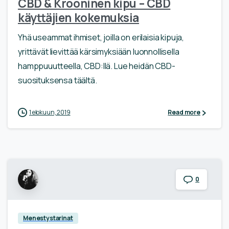
CBD & Krooninen kipu – CBD
käyttäjien kokemuksia
Yhä useammat ihmiset, joilla on erilaisia kipuja,
yrittävät lievittää kärsimyksiään luonnollisella
hamppuuutteella, CBD:llä. Lue heidän CBD-
suosituksensa täältä.
1 elokuun, 2019
Read more
0
Menestystarinat