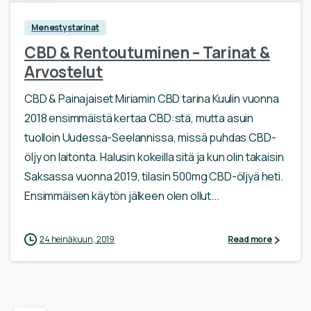
Menestystarinat
CBD & Rentoutuminen – Tarinat &
Arvostelut
CBD & Painajaiset Miriamin CBD tarina Kuulin vuonna
2018 ensimmäistä kertaa CBD:stä, mutta asuin
tuolloin Uudessa-Seelannissa, missä puhdas CBD-
öljy on laitonta. Halusin kokeilla sitä ja kun olin takaisin
Saksassa vuonna 2019, tilasin 500mg CBD-öljyä heti.
Ensimmäisen käytön jälkeen olen ollut...
24 heinäkuun, 2019
Read more