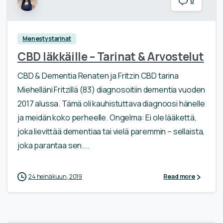
0
Menestystarinat
CBD Iäkkäille – Tarinat & Arvostelut
CBD & Dementia Renaten ja Fritzin CBD tarina
Miehelläni Fritzillä (83) diagnosoitiin dementia vuoden
2017 alussa. Tämä oli kauhistuttava diagnoosi hänelle
ja meidän koko perheelle. Ongelma: Ei ole lääkettä,
joka lievittää dementiaa tai vielä paremmin – sellaista,
joka parantaa sen....
24 heinäkuun, 2019
Read more