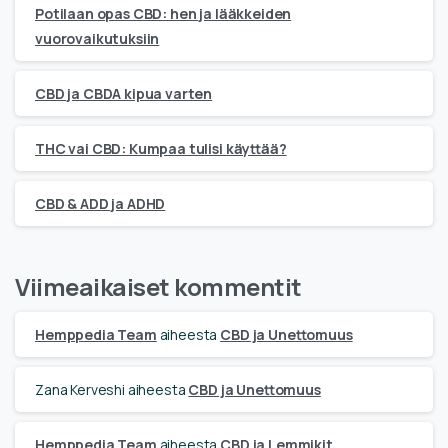
Potilaan opas CBD: hen ja lääkkeiden
vuorovaikutuksiin
CBD ja CBDA kipua varten
THC vai CBD: Kumpaa tulisi käyttää?
CBD & ADD ja ADHD
Viimeaikaiset kommentit
Hemppedia Team
aiheesta
CBD ja Unettomuus
Zana Kerveshi
aiheesta
CBD ja Unettomuus
Hemppedia Team
aiheesta
CBD ja Lemmikit