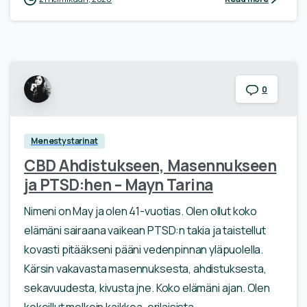
0
Menestystarinat
CBD Ahdistukseen, Masennukseen
ja PTSD:hen – Mayn Tarina
Nimeni on May ja olen 41-vuotias. Olen ollut koko
elämäni sairaana vaikean PTSD:n takia ja taistellut
kovasti pitääkseni pääni vedenpinnan yläpuolella.
Kärsin vakavasta masennuksesta, ahdistuksesta,
sekavuudesta, kivusta jne. Koko elämäni ajan. Olen