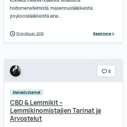
kokeillut melkein kaikkea, erilaisista
hoitomenetelmistä, masennuslääkkeistä,
psykoosilääkkeistä aina...
10 syyskuun, 2019
Read more
0
Menestystarinat
CBD & Lemmikit –
Lemmikinomistajien Tarinat ja
Arvostelut