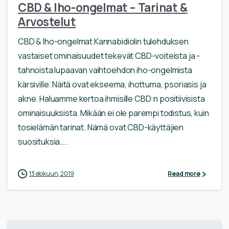
CBD & Iho-ongelmat – Tarinat &
Arvostelut
CBD & Iho-ongelmat Kannabidiolin tulehduksen
vastaiset ominaisuudet tekevät CBD-voiteista ja -
tahnoista lupaavan vaihtoehdon iho-ongelmista
kärsiville. Näitä ovat ekseema, ihottuma, psoriasis ja
akne. Haluamme kertoa ihmisille CBD:n positiivisista
ominaisuuksista. Mikään ei ole parempi todistus, kuin
tosielämän tarinat. Nämä ovat CBD-käyttäjien
suosituksia....
13 elokuun, 2019
Read more