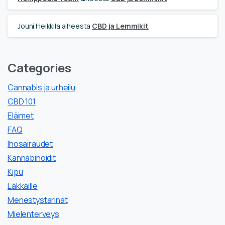
Jouni Heikkilä
aiheesta
CBD ja Lemmikit
Categories
Cannabis ja urheilu
CBD 101
Eläimet
FAQ
Ihosairaudet
Kannabinoidit
Kipu
Läkkäille
Menestystarinat
Mielenterveys