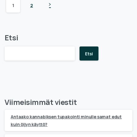
1
2
Etsi
Etsi
Viimeisimmät viestit
Antaako kannabiksen tupakointi minulle samat edut
kuin öljyn käyttö?