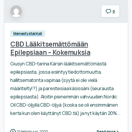
0
Menestystarinat
CBD Lääkitsemättömään
Epilepsiaan – Kokemuksia
Giusyn CBD-tarina Kärsin lääkitsemättömästä
epilepsiasta, jossa esiintyy tiedottomuutta,
hallitsematonta vapinaa (syytä ei ole vielä
määritelty!?) ja parestesiaa käsissäni (seurausta
epilepsiasta). Aloitin pienemmän vahvuuden Nordic
Oil CBD-öljyllä CBD-öljyä (koska se oli ensimmäinen
kerta kun olen käyttänyt CBD:tä) ja nyt käytän 20%...
21 helmikuun, 2020
Read more