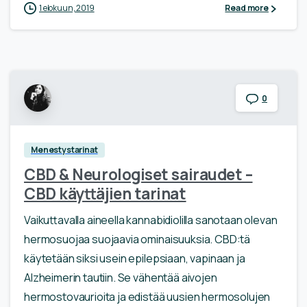
1 elokuun, 2019
Read more
0
Menestystarinat
CBD & Neurologiset sairaudet –
CBD käyttäjien tarinat
Vaikuttavalla aineella kannabidiolilla sanotaan olevan
hermosuojaa suojaavia ominaisuuksia. CBD:tä
käytetään siksi usein epilepsiaan, vapinaan ja
Alzheimerin tautiin. Se vähentää aivojen
hermostovaurioita ja edistää uusien hermosolujen