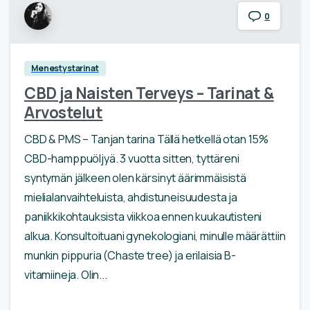
0
Menestystarinat
CBD ja Naisten Terveys – Tarinat &
Arvostelut
CBD & PMS – Tanjan tarina Tällä hetkellä otan 15%
CBD-hamppuöljyä. 3 vuotta sitten, tyttäreni
syntymän jälkeen olen kärsinyt äärimmäisistä
mielialanvaihteluista, ahdistuneisuudesta ja
paniikkikohtauksista viikkoa ennen kuukautisteni
alkua. Konsultoituani gynekologiani, minulle määrättiin
munkin pippuria (Chaste tree) ja erilaisia B-
vitamiineja. Olin...