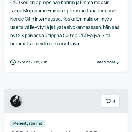
CBD Koirien epilepsiaan Karinin ja Emma mopsin
tarina Mopsimme Emman epilepsian takia törmäsin
Nordic Oiliin Internetissä. Koska Emmalla on myös
useita välilevytyriä ja kysta aivokannassaan, hän saa
nyt 2 x päivässä 5 tippaa 500mg CBD-öljyä. Siitä
huolimatta, meidän on annettava...
25 heinäkuun, 2019
Read more
0
Menestystarinat