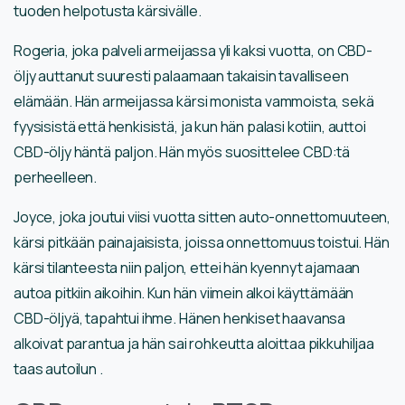
tuoden helpotusta kärsivälle.
Rogeria, joka palveli armeijassa yli kaksi vuotta, on CBD-
öljy auttanut suuresti palaamaan takaisin tavalliseen
elämään. Hän armeijassa kärsi monista vammoista, sekä
fyysisistä että henkisistä, ja kun hän palasi kotiin, auttoi
CBD-öljy häntä paljon. Hän myös suosittelee CBD:tä
perheelleen.
Joyce, joka joutui viisi vuotta sitten auto-onnettomuuteen,
kärsi pitkään painajaisista, joissa onnettomuus toistui. Hän
kärsi tilanteesta niin paljon, ettei hän kyennyt ajamaan
autoa pitkiin aikoihin. Kun hän viimein alkoi käyttämään
CBD-öljyä, tapahtui ihme. Hänen henkiset haavansa
alkoivat parantua ja hän sai rohkeutta aloittaa pikkuhiljaa
taas autoilun .