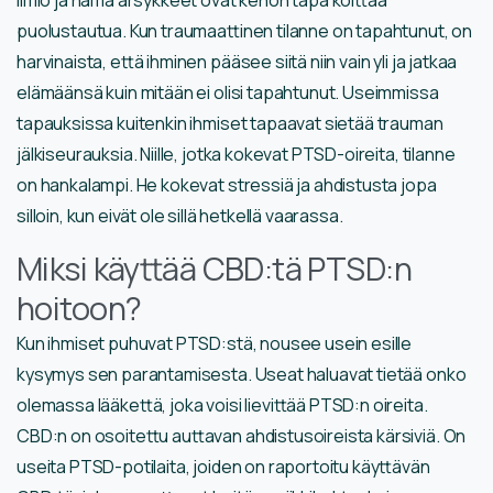
puolustautua. Kun traumaattinen tilanne on tapahtunut, on
harvinaista, että ihminen pääsee siitä niin vain yli ja jatkaa
elämäänsä kuin mitään ei olisi tapahtunut. Useimmissa
tapauksissa kuitenkin ihmiset tapaavat sietää trauman
jälkiseurauksia. Niille, jotka kokevat PTSD-oireita, tilanne
on hankalampi. He kokevat stressiä ja ahdistusta jopa
silloin, kun eivät ole sillä hetkellä vaarassa.
Miksi käyttää CBD:tä PTSD:n
hoitoon?
Kun ihmiset puhuvat PTSD:stä, nousee usein esille
kysymys sen parantamisesta. Useat haluavat tietää onko
olemassa lääkettä, joka voisi lievittää PTSD:n oireita.
CBD:n on osoitettu auttavan ahdistusoireista kärsiviä. On
useita PTSD-potilaita, joiden on raportoitu käyttävän