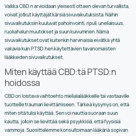
Vaikka CBD:n arvioidaan yleisesti ottaen olevan turvallista,
voivat jotkut käyttäjät kärsiä sivuvaikutuksista. Näihin
sivuvaikutuksiin kuuluvat pahoinvointi, ripuli, uneliaisuus,
ruokahalun muutokset ja suun kuivuminen. Nämä
sivuvaikutukset ovat kuitenkin harvinaisia eivätkä yhtä
vakavia kuin PTSD:hen käytettävien tavanomaisten
lääkkeiden sivuvaikutukset.
Miten käyttää CBD:tä PTSD:n
hoidossa
CBD on loistava vaihtoehto mielialalääkkeille tai vastaaville
tuotteille trauman lievittämiseen. Tärkeä kysymys on, että
miten sitä tulisi käyttää. Sen voi nauttia suoraan suun
kautta, jolloin se lievittää sekä psyykkisiä, että fyysisiä
vammoja. Suosittelemme konsultoimaan lääkäriä sopivan