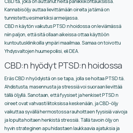
CBD:tä, joka on auttanut heitä paniikkikohtauksissa.
Kannabisöljy auttaa lievittämään oireita ja tämä on
tunnistettu esimerkiksi armeijassa.
CBD:n käytön vaikutus PTSD:n hoidossa on leviämässä
niin paljon, että sitä ollaan aikeissa ottaa käyttöön
kuntoutusklinikoilla ympäri maailmaa. Samaa on toivottu
Yhdysvaltojen huumepoliisi, eli DEA.
CBD:n hyödyt PTSD:n hoidossa
Eräs CBD:n hyödyistä on se tapa, jolla se hoitaa PTSD:tä.
Ahdistusta, masennusta ja stressiä voi suoraan lievittää
tällä öljyllä. Sanotaan, että fyysiset ja henkiset PTSD:n
oireet ovat vahvasti liitoksissa keskenään, ja CBD-öljy
vaikuttaa syvällä hermostossa rauhoittaen fyysisiä vaivoja
ja lopulta hoitaen henkistä stressiä. Tällä tavoin öljy on
hyvin strateginen apu hidastaen laukkaavia ajatuksia ja