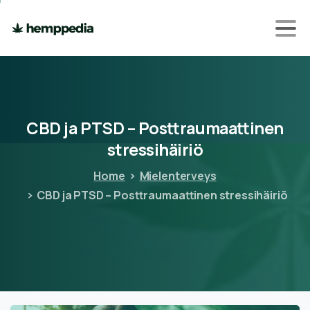
CBD
ja
PTSD
–
Posttraumaattinen
stressihäiriö
Home
Mielenterveys
CBD ja PTSD – Posttraumaattinen stressihäiriö