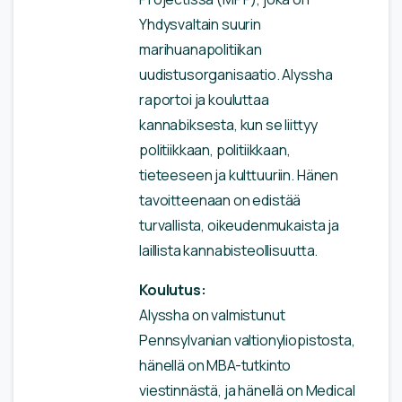
Yhdysvaltain suurin
marihuanapolitiikan
uudistusorganisaatio. Alyssha
raportoi ja kouluttaa
kannabiksesta, kun se liittyy
politiikkaan, politiikkaan,
tieteeseen ja kulttuuriin. Hänen
tavoitteenaan on edistää
turvallista, oikeudenmukaista ja
laillista kannabisteollisuutta.
Koulutus:
Alyssha on valmistunut
Pennsylvanian valtionyliopistosta,
hänellä on MBA-tutkinto
viestinnästä, ja hänellä on Medical