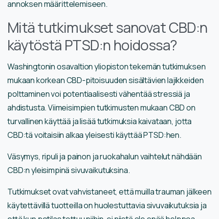
annoksen määrittelemiseen.
Mitä tutkimukset sanovat CBD:n
käytöstä PTSD:n hoidossa?
Washingtonin osavaltion yliopiston tekemän tutkimuksen
mukaan korkean CBD-pitoisuuden sisältävien lajikkeiden
polttaminen voi potentiaalisesti vähentää stressiä ja
ahdistusta. Viimeisimpien tutkimusten mukaan CBD on
turvallinen käyttää ja lisää tutkimuksia kaivataan, jotta
CBD:tä voitaisiin alkaa yleisesti käyttää PTSD:hen.
Väsymys, ripuli ja painon ja ruokahalun vaihtelut nähdään
CBD:n yleisimpinä sivuvaikutuksina.
Tutkimukset ovat vahvistaneet, että muilla trauman jälkeen
käytettävillä tuotteilla on huolestuttavia sivuvaikutuksia ja
että kun potilas tottuu niihin, ei niistä ole enää helppoa