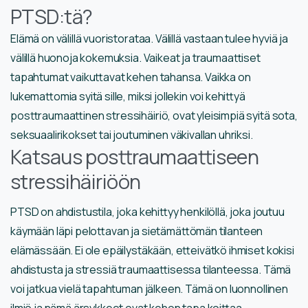
PTSD:tä?
Elämä on välillä vuoristorataa. Välillä vastaan tulee hyviä ja
välillä huonoja kokemuksia. Vaikeat ja traumaattiset
tapahtumat vaikuttavat kehen tahansa. Vaikka on
lukemattomia syitä sille, miksi jollekin voi kehittyä
posttraumaattinen stressihäiriö, ovat yleisimpiä syitä sota,
seksuaalirikokset tai joutuminen väkivallan uhriksi.
Katsaus posttraumaattiseen
stressihäiriöön
PTSD on ahdistustila, joka kehittyy henkilöllä, joka joutuu
käymään läpi pelottavan ja sietämättömän tilanteen
elämässään. Ei ole epäilystäkään, etteivätkö ihmiset kokisi
ahdistusta ja stressiä traumaattisessa tilanteessa. Tämä
voi jatkua vielä tapahtuman jälkeen. Tämä on luonnollinen
ilmiö ja nämä ärsykkeet ovat kehon tapa koittaa