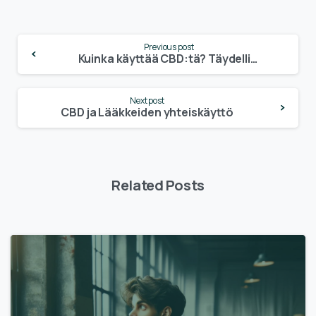
Continue
Previous post
Reading
Kuinka käyttää CBD:tä? Täydellinen CBD-opas
Next post
CBD ja Lääkkeiden yhteiskäyttö
Related Posts