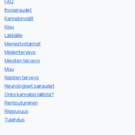
FAQ
Ihosairaudet
Kannabinoidit
Kipu
Läkkäille
Menestystarinat
Mielenterveys
Miesten terveys
Muu
Naisten terveys
Neurologiset sairaudet
Onko kannabis laillista?
Rentoutuminen
Riippuvuus
Tulehdus