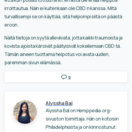
irroittautua. Näin ei kuitenkaan ole CBD:n kanssa. Mitä
turvallisempi se on käyttää, sitä helpompi siitä on päästä
eroon.
Näitä tietoja on syytä alleviivata, jotta kaikki traumoista ja
kovista ajoista kärsivät päätyisivät kokeilemaan CBD:tä.
Tämän aineen tuottama helpotus voi avata uuden,
paremman sivun elämässä.
0
Alyssha Bal
Alyssha Bal on Hemppedia.org-
sivuston toimittaja. Hän on kotoisin
Philadelphiasta ja on kiinnostunut