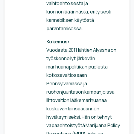
vaihtoehtoisesta ja
luonnonlääkinnästä, erityisesti
kannabiksen käytöstä
parantamisessa.
Kokemus:
Vuodesta 2011 lähtien Alyssha on
työskennellyt järkevän
marihuanapolitiikan puolesta
kotiosavaltiossaan
Pennsylvaniassa ja
ruohonjuuritason kampanjoissa
liittovaltion lääkemarihuanaa
koskevan lainsäädännön
hyväksymiseksi. Hän on tehnyt
vapaaehtoistyötä Marijuana Policy
Projectissa (MPP), joka on