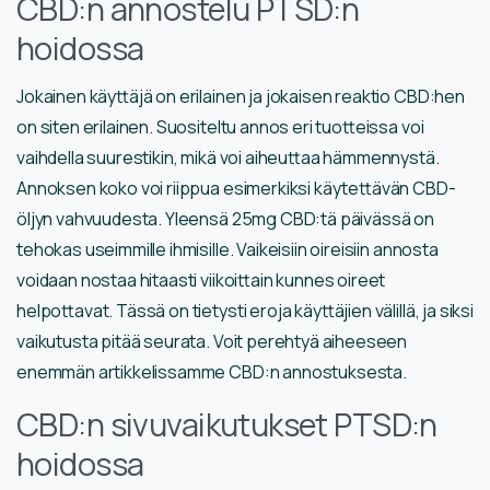
CBD:n annostelu PTSD:n
hoidossa
Jokainen käyttäjä on erilainen ja jokaisen reaktio CBD:hen
on siten erilainen. Suositeltu annos eri tuotteissa voi
vaihdella suurestikin, mikä voi aiheuttaa hämmennystä.
Annoksen koko voi riippua esimerkiksi käytettävän CBD-
öljyn vahvuudesta. Yleensä 25mg CBD:tä päivässä on
tehokas useimmille ihmisille. Vaikeisiin oireisiin annosta
voidaan nostaa hitaasti viikoittain kunnes oireet
helpottavat. Tässä on tietysti eroja käyttäjien välillä, ja siksi
vaikutusta pitää seurata. Voit perehtyä aiheeseen
enemmän artikkelissamme CBD:n annostuksesta.
CBD:n sivuvaikutukset PTSD:n
hoidossa