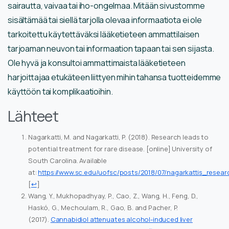
sairautta, vaivaa tai iho-ongelmaa. Mitään sivustomme
sisältämää tai siellä tarjolla olevaa informaatiota ei ole
tarkoitettu käytettäväksi lääketieteen ammattilaisen
tarjoaman neuvon tai informaation tapaan tai sen sijasta.
Ole hyvä ja konsultoi ammattimaista lääketieteen
harjoittajaa etukäteen liittyen mihin tahansa tuotteidemme
käyttöön tai komplikaatioihin.
Lähteet
Nagarkatti, M. and Nagarkatti, P. (2018). Research leads to
potential treatment for rare disease. [online] University of
South Carolina. Available
at:
https://www.sc.edu/uofsc/posts/2018/07/nagarkattis_rese
[
↩
]
Wang, Y., Mukhopadhyay, P., Cao, Z., Wang, H., Feng, D.,
Haskó, G., Mechoulam, R., Gao, B. and Pacher, P.
(2017).
Cannabidiol attenuates alcohol-induced liver