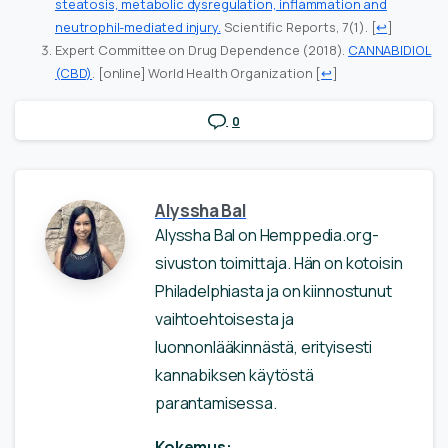
steatosis, metabolic dysregulation, inflammation and
neutrophil-mediated injury.
Scientific Reports, 7(1).
[
↩
]
Expert Committee on Drug Dependence (2018).
CANNABIDIOL
(CBD)
. [online] World Health Organization
[
↩
]
0
Alyssha Bal
Alyssha Bal on Hemppedia.org-
sivuston toimittaja. Hän on kotoisin
Philadelphiasta ja on kiinnostunut
vaihtoehtoisesta ja
luonnonlääkinnästä, erityisesti
kannabiksen käytöstä
parantamisessa.
Kokemus: