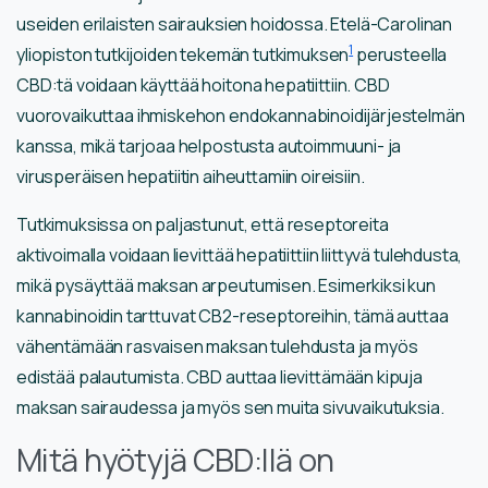
useiden erilaisten sairauksien hoidossa. Etelä-Carolinan
1
yliopiston tutkijoiden tekemän tutkimuksen
perusteella
CBD:tä voidaan käyttää hoitona hepatiittiin. CBD
vuorovaikuttaa ihmiskehon endokannabinoidijärjestelmän
kanssa, mikä tarjoaa helpostusta autoimmuuni- ja
virusperäisen hepatiitin aiheuttamiin oireisiin.
Tutkimuksissa on paljastunut, että reseptoreita
aktivoimalla voidaan lievittää hepatiittiin liittyvä tulehdusta,
mikä pysäyttää maksan arpeutumisen. Esimerkiksi kun
kannabinoidin tarttuvat CB2-reseptoreihin, tämä auttaa
vähentämään rasvaisen maksan tulehdusta ja myös
edistää palautumista. CBD auttaa lievittämään kipuja
maksan sairaudessa ja myös sen muita sivuvaikutuksia.
Mitä hyötyjä CBD:llä on