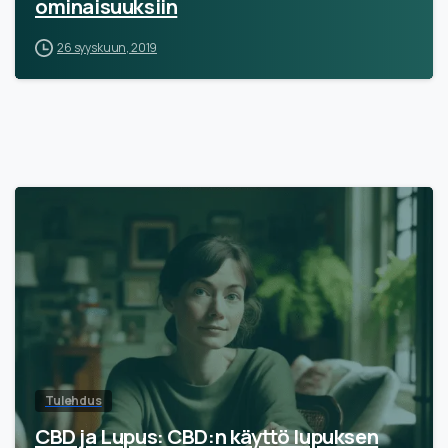
ominaisuuksiin
26 syyskuun, 2019
Tulehdus
CBD ja Lupus: CBD:n käyttö lupuksen