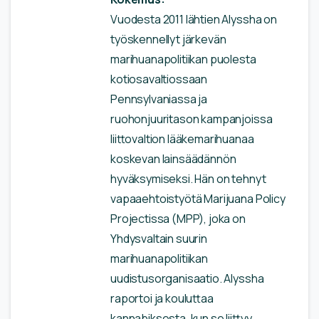
Vuodesta 2011 lähtien Alyssha on
työskennellyt järkevän
marihuanapolitiikan puolesta
kotiosavaltiossaan
Pennsylvaniassa ja
ruohonjuuritason kampanjoissa
liittovaltion lääkemarihuanaa
koskevan lainsäädännön
hyväksymiseksi. Hän on tehnyt
vapaaehtoistyötä Marijuana Policy
Projectissa (MPP), joka on
Yhdysvaltain suurin
marihuanapolitiikan
uudistusorganisaatio. Alyssha
raportoi ja kouluttaa
kannabiksesta, kun se liittyy