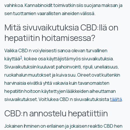
vahinkoa. Kannabinoidit toimivatkin siis suojana maksan ja
sen tuottamien vaarallisten aineiden välissä.
Mitä sivuvaikutuksia CBD:llä on
hepatiitin hoitamisessa?
Vaikka CBD:n voi yleisesti sanoa olevan turvallinen
3
käyttää
, kokee osa käyttäjistä myös sivuvaikutuksia.
Sivuvaikutuksiin kuuluvat pahoinvointi, ripuli, uneliaisuus,
ruokahalun muutokset ja kuiva suu. Oireet ovat kuitenkin
harvinaisia eivätkä yhtä vakavia kuin tavanomaisten
hepatiitin hoitoon käytettyjen lääkkeiden aiheuttaman
sivuvaikutukset. Voit lukea CBD:n sivuvaikutuksista
täältä
.
CBD:n annostelu hepatiittiin
Jokainen ihminen on erilainen ja jokaisen reaktio CBD:hen