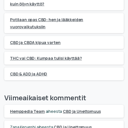
kuin öljyn käyttö?
Potilaan opas CBD: hen ja lääkkeiden
vuorovaikutuksiin
CBD ja CBDA kipua varten
THC vai CBD: Kumpaa tulisi käyttää?
CBD & ADD ja ADHD
Viimeaikaiset kommentit
Hemppedia Team
aiheesta
CBD ja Unettomuus
Zana Kerveshi
aiheesta
CBD ja Unettomuus