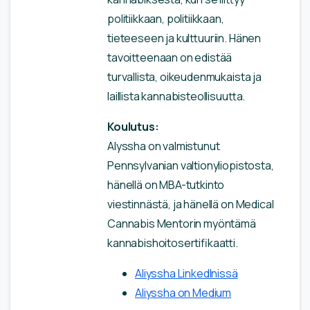
politiikkaan, politiikkaan,
tieteeseen ja kulttuuriin. Hänen
tavoitteenaan on edistää
turvallista, oikeudenmukaista ja
laillista kannabisteollisuutta.
Koulutus:
Alyssha on valmistunut
Pennsylvanian valtionyliopistosta,
hänellä on MBA-tutkinto
viestinnästä, ja hänellä on Medical
Cannabis Mentorin myöntämä
kannabishoitosertifikaatti.
Aliyssha LinkedInissä
Aliyssha on Medium