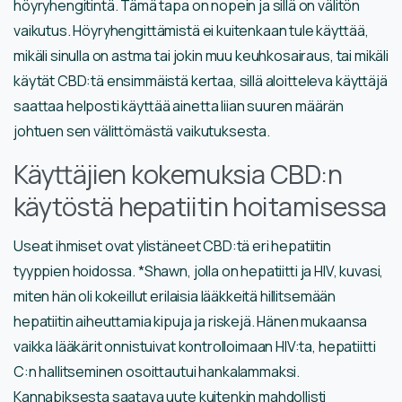
höyryhengitintä. Tämä tapa on nopein ja sillä on välitön
vaikutus. Höyryhengittämistä ei kuitenkaan tule käyttää,
mikäli sinulla on astma tai jokin muu keuhkosairaus, tai mikäli
käytät CBD:tä ensimmäistä kertaa, sillä aloitteleva käyttäjä
saattaa helposti käyttää ainetta liian suuren määrän
johtuen sen välittömästä vaikutuksesta.
Käyttäjien kokemuksia CBD:n
käytöstä hepatiitin hoitamisessa
Useat ihmiset ovat ylistäneet CBD:tä eri hepatiitin
tyyppien hoidossa. *Shawn, jolla on hepatiitti ja HIV, kuvasi,
miten hän oli kokeillut erilaisia lääkkeitä hillitsemään
hepatiitin aiheuttamia kipuja ja riskejä. Hänen mukaansa
vaikka lääkärit onnistuivat kontrolloimaan HIV:ta, hepatiitti
C:n hallitseminen osoittautui hankalammaksi.
Kannabiksesta saatava uute kuitenkin mahdollisti