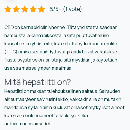
5/5 - (1 vote)
CBD on kannabidiolin lyhenne. Tätä yhdistettä saadaan
hampusta ja kannabiksesta ja siitä puuttuvat muille
kannabiksen yhdisteille, kuten tetrahydrokannabinolille
(THC) ominaiset päihdyttävät ja addiktoivat vaikutukset.
Tästä syystä se on laillista ja sitä myydään ja käytetään
useissa maissa ympäri maailmaa.
Mitä hepatiitti on?
Hepatiitti on maksan tulehduksellinen sairaus. Sairauden
aiheuttaa yleensä virusinfektio, vaikkakin sille on muitakin
mahdollisia syitä. Näihin kuuluvat erilaiset myrkylliset aineet,
kuten alkoholi, huumeet tai lääkitys, sekä
autoimmuunisairaudet.