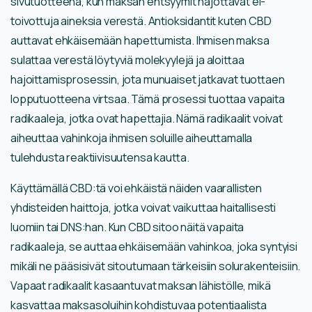
sivutuotteena, kun maksan entsyymit hajottavat ei-
toivottuja aineksia verestä. Antioksidantit kuten CBD
auttavat ehkäisemään hapettumista. Ihmisen maksa
sulattaa verestä löytyviä molekyylejä ja aloittaa
hajoittamisprosessin, jota munuaiset jatkavat tuottaen
lopputuotteena virtsaa. Tämä prosessi tuottaa vapaita
radikaaleja, jotka ovat hapettajia. Nämä radikaalit voivat
aiheuttaa vahinkoja ihmisen soluille aiheuttamalla
tulehdusta reaktiivisuutensa kautta.
Käyttämällä CBD:tä voi ehkäistä näiden vaarallisten
yhdisteiden haittoja, jotka voivat vaikuttaa haitallisesti
luomiin tai DNS:han. Kun CBD sitoo näitä vapaita
radikaaleja, se auttaa ehkäisemään vahinkoa, joka syntyisi
mikäli ne pääsisivät sitoutumaan tärkeisiin solurakenteisiin.
Vapaat radikaalit kasaantuvat maksan lähistölle, mikä
kasvattaa maksasoluihin kohdistuvaa potentiaalista