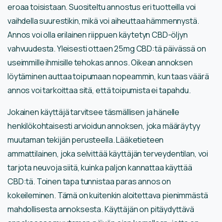
eroaa toisistaan. Suositeltu annostus eri tuotteilla voi
vaihdella suurestikin, mikä voi aiheuttaa hämmennystä.
Annos voi olla erilainen riippuen käytetyn CBD-öljyn
vahvuudesta. Yleisesti ottaen 25mg CBD:tä päivässä on
useimmille ihmisille tehokas annos. Oikean annoksen
löytäminen auttaa toipumaan nopeammin, kun taas väärä
annos voi tarkoittaa sitä, että toipumista ei tapahdu.
Jokainen käyttäjä tarvitsee täsmällisen ja hänelle
henkilökohtaisesti arvioidun annoksen, joka määräytyy
muutaman tekijän perusteella. Lääketieteen
ammattilainen, joka selvittää käyttäjän terveydentilan, voi
tarjota neuvoja siitä, kuinka paljon kannattaa käyttää
CBD:tä. Toinen tapa tunnistaa paras annos on
kokeileminen. Tämä on kuitenkin aloitettava pienimmästä
mahdollisesta annoksesta. Käyttäjän on pitäydyttävä