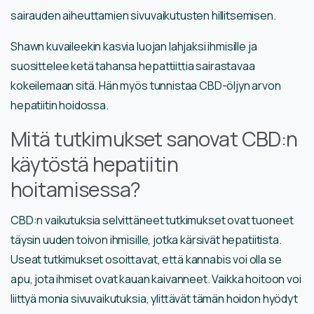
sairauden aiheuttamien sivuvaikutusten hillitsemisen.
Shawn kuvaileekin kasvia luojan lahjaksi ihmisille ja
suosittelee ketä tahansa hepattiittia sairastavaa
kokeilemaan sitä. Hän myös tunnistaa CBD-öljyn arvon
hepatiitin hoidossa.
Mitä tutkimukset sanovat CBD:n
käytöstä hepatiitin
hoitamisessa?
CBD:n vaikutuksia selvittäneet tutkimukset ovat tuoneet
täysin uuden toivon ihmisille, jotka kärsivät hepatiitista.
Useat tutkimukset osoittavat, että kannabis voi olla se
apu, jota ihmiset ovat kauan kaivanneet. Vaikka hoitoon voi
liittyä monia sivuvaikutuksia, ylittävät tämän hoidon hyödyt