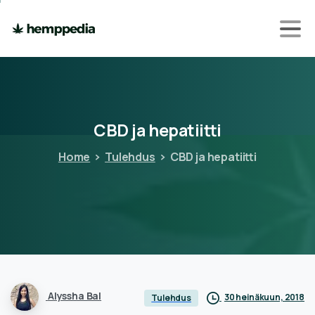
CBD
ja
hepatiitti
Home
Tulehdus
CBD ja hepatiitti
Alyssha Bal
30 heinäkuun, 2018
Tulehdus