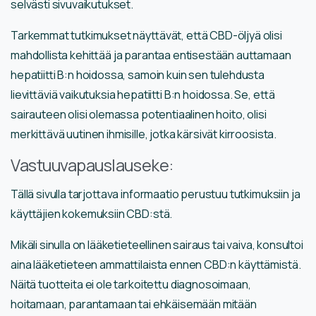
selvästi sivuvaikutukset.
Tarkemmat tutkimukset näyttävät, että CBD-öljyä olisi
mahdollista kehittää ja parantaa entisestään auttamaan
hepatiitti B:n hoidossa, samoin kuin sen tulehdusta
lievittäviä vaikutuksia hepatiitti B:n hoidossa. Se, että
sairauteen olisi olemassa potentiaalinen hoito, olisi
merkittävä uutinen ihmisille, jotka kärsivät kirroosista.
Vastuuvapauslauseke:
Tällä sivulla tarjottava informaatio perustuu tutkimuksiin ja
käyttäjien kokemuksiin CBD:stä.
Mikäli sinulla on lääketieteellinen sairaus tai vaiva, konsultoi
aina lääketieteen ammattilaista ennen CBD:n käyttämistä.
Näitä tuotteita ei ole tarkoitettu diagnosoimaan,
hoitamaan, parantamaan tai ehkäisemään mitään