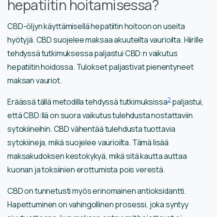
hepatiitin hoitamisessa?
CBD-öljyn käyttämisellä hepatiitin hoitoon on useita
hyötyjä. CBD suojelee maksaa akuuteilta vaurioilta. Hiirille
tehdyssä tutkimuksessa paljastui CBD:n vaikutus
hepatiitin hoidossa. Tulokset paljastivat pienentyneet
maksan vauriot.
2
Eräässä tällä metodilla tehdyssä tutkimuksissa
paljastui,
että CBD:llä on suora vaikutus tulehdusta nostattaviin
sytokiineihin. CBD vähentää tulehdusta tuottavia
sytokiineja, mikä suojelee vaurioilta. Tämä lisää
maksakudoksen kestokykyä, mikä sitä kautta auttaa
kuonan ja toksiinien erottumista pois verestä.
CBD on tunnetusti myös erinomainen antioksidantti.
Hapettuminen on vahingollinen prosessi, joka syntyy