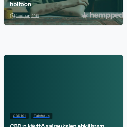
hoitoon
1 elokuun, 2019
CBD 101
Tulehdus
CBD:n käyttö sairauksien ehkäisyyn