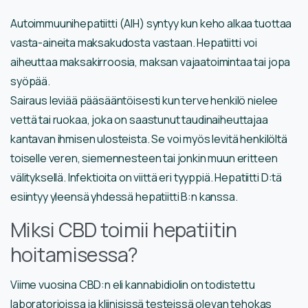
Autoimmuunihepatiitti (AIH) syntyy kun keho alkaa tuottaa
vasta-aineita maksakudosta vastaan. Hepatiitti voi
aiheuttaa maksakirroosia, maksan vajaatoimintaa tai jopa
syöpää.
Sairaus leviää pääsääntöisesti kun terve henkilö nielee
vettä tai ruokaa, joka on saastunut taudinaiheuttajaa
kantavan ihmisen ulosteista. Se voi myös levitä henkilöltä
toiselle veren, siemennesteen tai jonkin muun eritteen
välityksellä. Infektioita on viittä eri tyyppiä. Hepatiitti D:tä
esiintyy yleensä yhdessä hepatiitti B:n kanssa.
Miksi CBD toimii hepatiitin
hoitamisessa?
Viime vuosina CBD:n eli kannabidiolin on todistettu
laboratorioissa ja kliinisissä testeissä olevan tehokas