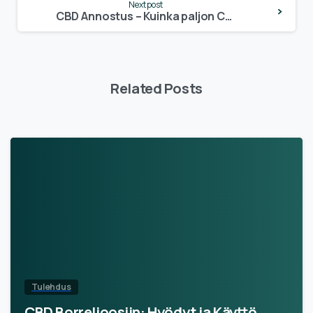
Next post
CBD Annostus – Kuinka paljon CBD:tä tulisi käyttää?
Related Posts
Tulehdus
CBD Borrelioosiin: Hyödyt ja Käyttö