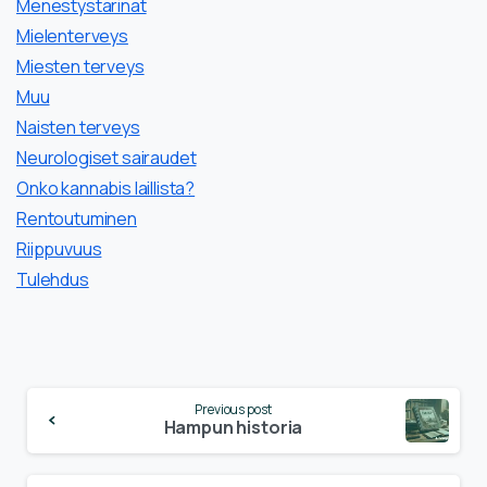
Menestystarinat
Mielenterveys
Miesten terveys
Muu
Naisten terveys
Neurologiset sairaudet
Onko kannabis laillista?
Rentoutuminen
Riippuvuus
Tulehdus
Continue
Previous post
Reading
Hampun historia