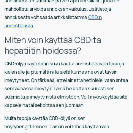
annoksessa muutaman päivän ajan kerrallaan, jotta on
mahdollista arvioida annoksen vaikutus. Lisätietoja
annoksesta voit saada artikkelistamme
CBD:n
annostelusta
.
Miten voin käyttää CBD:tä
hepatiitin hoidossa?
CBD-öljyä käytetään suun kautta annostelemalla tippoja
kielen alle ja pitämällä niitä siellä kunnes ne ovat täysin
imeytyneet. On tärkeää, ettei ainetta heti niele, vaan antaa
sen rauhassa imeytyä. Tämä helpottaa suuresti sen
sulamista ja imeytymistä elimistöön. Voit myös käyttää sitä
kapseleina tai sekoittaa sen juomaan.
Muita tapoja käyttää CBD-öljyä on sen
höyryhengittäminen. Tämän voi tehdä käyttämällä